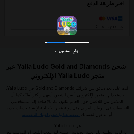
اختر طريقة الدفع
Card Payments
جارٍ التحميل...
اشحن Yalla Ludo Gold and Diamonds عبر
متجر Yalla Ludo الإلكتروني
أنت على بعد دقائق من شرائك Gold and Diamonds في Yalla Ludo.
باستخدام المتجر الإلكتروني أصبح الشحن أسهل وأكثر أمانًا، كما أن
الملايين من اللاعبين حول العالم يثقون بنا، بالإضافة إلى مستخدمي
التطبيقات في الوطن العربي مثل دولة قطر. لا حاجة لإنشاء حساب جديد،
أو الدخول لحسابك.
اضغط هنا واشحن لعبتك المفضلة.
عن Yalla Ludo:
يلا لودو، تطبيق للدردشة الصوتية، يسمح لك بلعب اللودو أو الدومينو مع