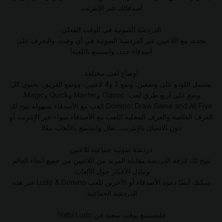
أصدقائك عبر الإنترنت.
الدردشة الصوتية في الوقت الفعلي
تحدث مع اللاعبين عبر الدردشة الصوتية في أي وقت، والتعرف على
أصدقاء جدد، واستمتع باللعبة!
أوضاع لعب مختلفة
يشتمل اللودو على وضعين: وضع 2 و4 لاعبين، ووضع الفريق. يحتوي كل
وضع على أربع طرق لعب: Classic وMaster وQuick وMagic.
Domino: Draw Game and All Five العب مع الأصدقاء بسهولة تتيح لك
الغرف الخاصة والغرف المحلية اللعب مع الأصدقاء سواء عبر الإنترنت أو
دون الاتصال بالإنترنت. تعال واستمتع بالألعاب معًا!
دردشة صوتية جماعية للاعبين
تتيح لك غرفة الدردشة مقابلة المزيد من اللاعبين من جميع أنحاء العالم
وتبادل الأفكار حول الألعاب.
يمكنك أيضًا دعوة الأصدقاء أو الآخرين للعب Ludo & Domino عبر هذه
الدردشة الجماعية.
فلنستمتع بوقت سعيد في Yalla Ludo!